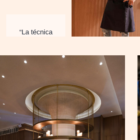
“La técnica
solo cobra
sentido
cuando se
pone al
servicio del
producto.
Ahí es
donde un
plato
adquiere