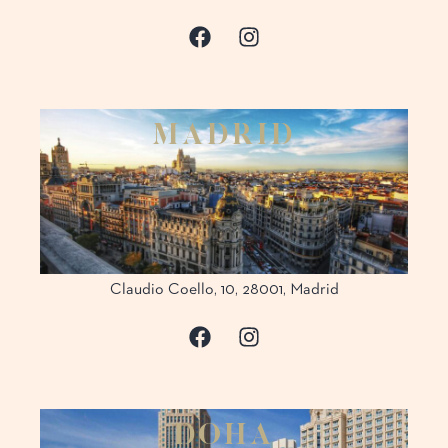
M
A
D
R
I
D
Claudio Coello, 10, 28001, Madrid
D
O
H
A