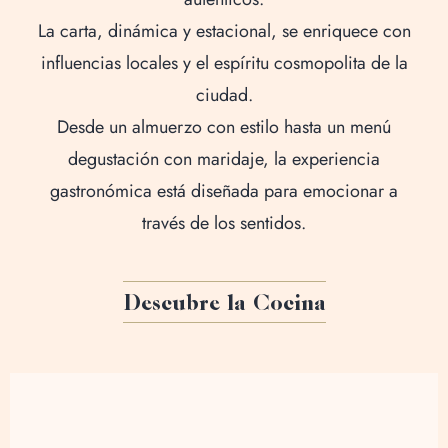
Eventos Privad
La carta, dinámica y estacional, se enriquece con
influencias locales y el espíritu cosmopolita de la
Pren
ciudad.
Experiencias Casan
Desde un almuerzo con estilo hasta un menú
degustación con maridaje, la experiencia
gastronómica está diseñada para emocionar a
través de los sentidos.
Calle Claudio Coello,
28001, Mad
Descubre la Cocina