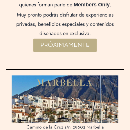
quienes forman parte de
.
Members Only
Muy pronto podrás disfrutar de experiencias
privadas, beneficios especiales y contenidos
diseñados en exclusiva.
PRÓXIMAMENTE
M
A
R
B
E
L
L
A
Camino de la Cruz s/n, 29602 Marbella