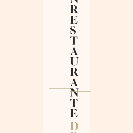
R
E
S
T
A
U
R
A
N
T
E
D