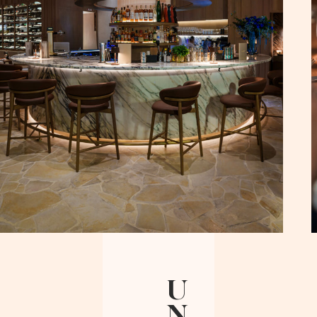
identidad
propia y
emociona
a quien lo
disfruta.”
U
N