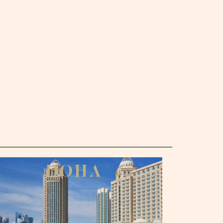
Inici
Nuestra Cocin
Cart
Eventos Privado
D
O
H
A
Prens
Experiencias Casani