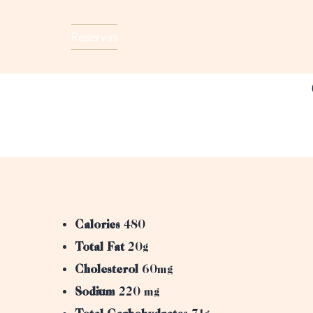
Reservas
Calories
480
Total Fat
20g
Cholesterol
60mg
Sodium
220 mg