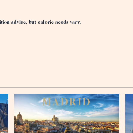
ition advice, but calorie needs vary.
M
A
D
R
I
D