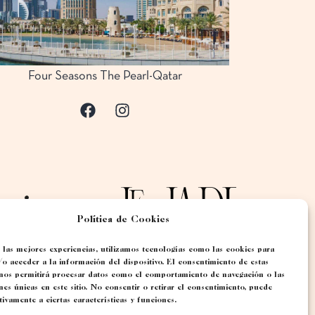
Calle Claudio Coello, 
Four Seasons The Pearl-Qatar
28001, Madr
Política de Cookies
 las mejores experiencias, utilizamos tecnologías como las cookies para
o acceder a la información del dispositivo. El consentimiento de estas
 nos permitirá procesar datos como el comportamiento de navegación o las
ones únicas en este sitio. No consentir o retirar el consentimiento, puede
tivamente a ciertas características y funciones.