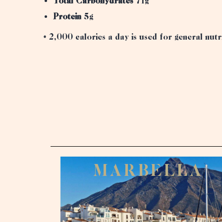
Total Carbohydrates
71g
Protein
5g
* 2,000 calories a day is used for general nutr
M
A
R
B
E
L
L
A