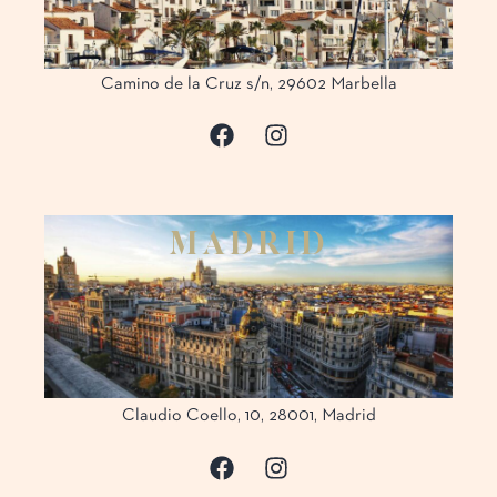
Nuestra Coci
Car
Camino de la Cruz s/n, 29602 Marbella
Eventos Privad
Pren
Experiencias Casan
M
A
D
R
I
D
Calle Claudio Coello,
28001, Mad
Claudio Coello, 10, 28001, Madrid