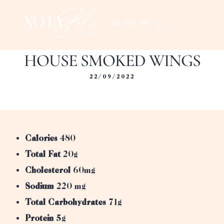
ES
EN
FR
HOUSE SMOKED WINGS
22/09/2022
Calories
480
Total Fat
20g
Cholesterol
60mg
Sodium
220 mg
Total Carbohydrates
71g
Protein
5g