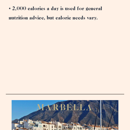
* 2,000 calories a day is used for general
nutrition advice, but calorie needs vary.
Reserva
M
A
R
B
E
L
L
A
Inic