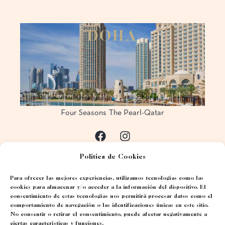
D
O
H
A
Four Seasons The Pearl-Qatar
Política de Cookies
Para ofrecer las mejores experiencias, utilizamos tecnologías como las
cookies para almacenar y/o acceder a la información del dispositivo. El
consentimiento de estas tecnologías nos permitirá procesar datos como el
comportamiento de navegación o las identificaciones únicas en este sitio.
No consentir o retirar el consentimiento, puede afectar negativamente a
ciertas características y funciones.