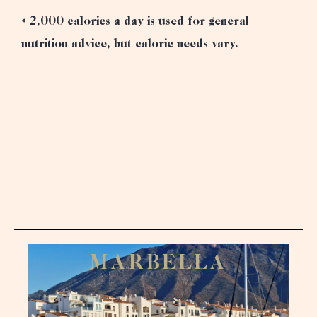
* 2,000 calories a day is used for general
nutrition advice, but calorie needs vary.
Reserva
M
A
R
B
E
L
L
A
Inic