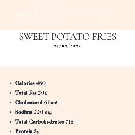
ES
EN
FR
SWEET POTATO FRIES
22/09/2022
Calories
480
Total Fat
20g
Cholesterol
60mg
Sodium
220 mg
Total Carbohydrates
71g
Protein
5g