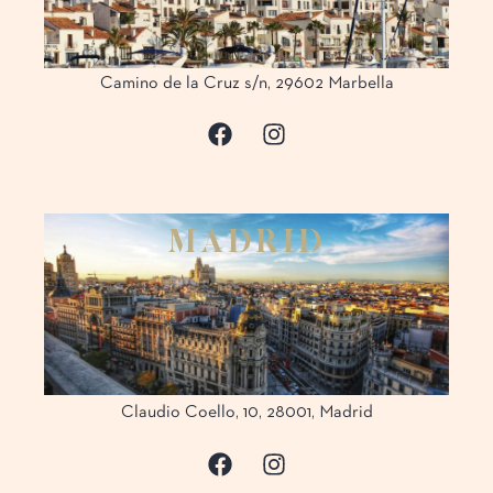
Nuestra Coci
Car
Camino de la Cruz s/n, 29602 Marbella
Eventos Privad
Pren
Experiencias Casan
M
A
D
R
I
D
Calle Claudio Coello,
28001, Mad
Claudio Coello, 10, 28001, Madrid