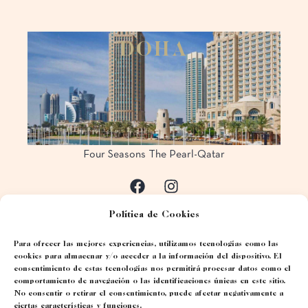
D
O
H
A
Four Seasons The Pearl-Qatar
Política de Cookies
Para ofrecer las mejores experiencias, utilizamos tecnologías como las
cookies para almacenar y/o acceder a la información del dispositivo. El
consentimiento de estas tecnologías nos permitirá procesar datos como el
comportamiento de navegación o las identificaciones únicas en este sitio.
No consentir o retirar el consentimiento, puede afectar negativamente a
ciertas características y funciones.